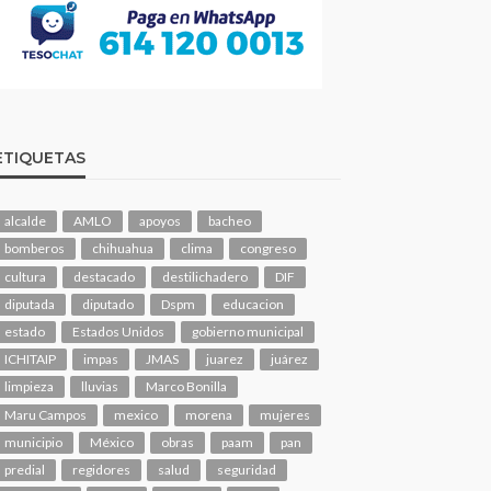
ETIQUETAS
alcalde
AMLO
apoyos
bacheo
bomberos
chihuahua
clima
congreso
cultura
destacado
destilichadero
DIF
diputada
diputado
Dspm
educacion
estado
Estados Unidos
gobierno municipal
ICHITAIP
impas
JMAS
juarez
juárez
limpieza
lluvias
Marco Bonilla
Maru Campos
mexico
morena
mujeres
municipio
México
obras
paam
pan
predial
regidores
salud
seguridad