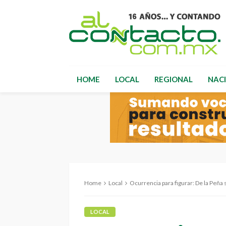
HOME
LOCAL
REGIONAL
NAC
Home
Local
Ocurrencia para figurar: De la Peñ
LOCAL