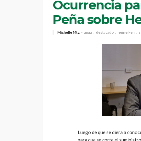
Ocurrencia par
Peña sobre H
Michelle Mtz
agua
destacado
heineiken
s
Luego de que se diera a conoc
para que se corte el suministr