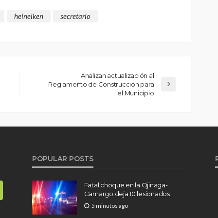
heineiken
secretario
Analizan actualización al
Reglamento de Construcción para
el Municipio
POPULAR POSTS
Fatal choque en la Ojinaga-
Camargo deja 10 lesionados
5 minutos ago