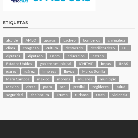
ETIQUETAS
alcalde
AMLO
apoyos
bacheo
bomberos
chihuahua
clima
congreso
cultura
destacado
destilichadero
DIF
diputada
diputado
Dspm
educacion
estado
Estados Unidos
gobierno municipal
ICHITAIP
impas
JMAS
juarez
juárez
limpieza
lluvias
Marco Bonilla
Maru Campos
mexico
morena
mujeres
municipio
México
obras
paam
pan
predial
regidores
salud
seguridad
sheinbaum
Trump
turismo
Uach
violencia