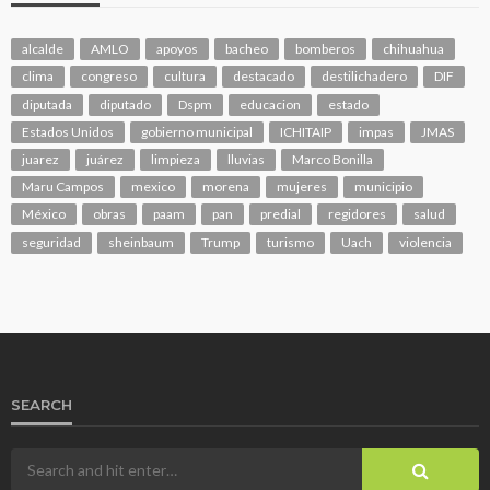
alcalde
AMLO
apoyos
bacheo
bomberos
chihuahua
clima
congreso
cultura
destacado
destilichadero
DIF
diputada
diputado
Dspm
educacion
estado
Estados Unidos
gobierno municipal
ICHITAIP
impas
JMAS
juarez
juárez
limpieza
lluvias
Marco Bonilla
Maru Campos
mexico
morena
mujeres
municipio
México
obras
paam
pan
predial
regidores
salud
seguridad
sheinbaum
Trump
turismo
Uach
violencia
SEARCH