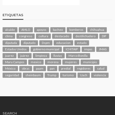
ETIQUETAS
alcalde
AMLO
apoyos
bacheo
bomberos
chihuahua
clima
congreso
cultura
destacado
destilichadero
DIF
diputada
diputado
Dspm
educacion
estado
Estados Unidos
gobierno municipal
ICHITAIP
impas
JMAS
juarez
juárez
limpieza
lluvias
Marco Bonilla
Maru Campos
mexico
morena
mujeres
municipio
México
obras
paam
pan
predial
regidores
salud
seguridad
sheinbaum
Trump
turismo
Uach
violencia
SEARCH