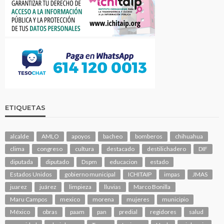
ETIQUETAS
alcalde
AMLO
apoyos
bacheo
bomberos
chihuahua
clima
congreso
cultura
destacado
destilichadero
DIF
diputada
diputado
Dspm
educacion
estado
Estados Unidos
gobierno municipal
ICHITAIP
impas
JMAS
juarez
juárez
limpieza
lluvias
Marco Bonilla
Maru Campos
mexico
morena
mujeres
municipio
México
obras
paam
pan
predial
regidores
salud