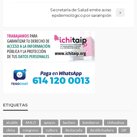
Secretaría de Salud emite aviso
epidemiológico por sarampión
ETIQUETAS
alcalde
AMLO
apoyos
bacheo
bomberos
chihuahua
clima
congreso
cultura
destacado
destilichadero
DIF