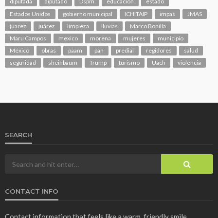
diputada
diputado
Dspm
educacion
estado
Estados Unidos
gobierno municipal
ICHITAIP
impas
JMAS
juarez
juárez
limpieza
lluvias
Marco Bonilla
Maru Campos
mexico
morena
mujeres
municipio
México
obras
paam
pan
predial
regidores
salud
seguridad
sheinbaum
Trump
turismo
Uach
violencia
SEARCH
CONTACT INFO
Contact information that feels like a warm, friendly smile.