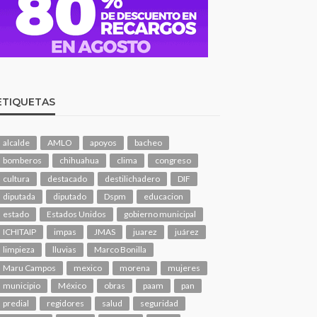
ETIQUETAS
alcalde
AMLO
apoyos
bacheo
bomberos
chihuahua
clima
congreso
cultura
destacado
destilichadero
DIF
diputada
diputado
Dspm
educacion
estado
Estados Unidos
gobierno municipal
ICHITAIP
impas
JMAS
juarez
juárez
limpieza
lluvias
Marco Bonilla
Maru Campos
mexico
morena
mujeres
municipio
México
obras
paam
pan
predial
regidores
salud
seguridad