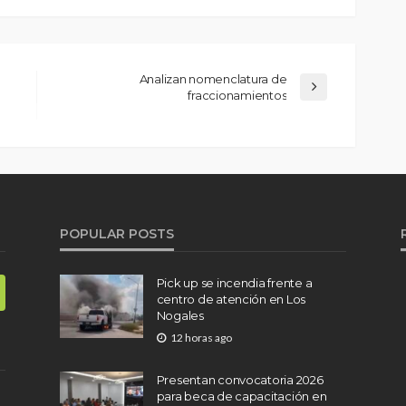
Analizan nomenclatura de
fraccionamientos
POPULAR POSTS
Pick up se incendia frente a
centro de atención en Los
Nogales
12 horas ago
Presentan convocatoria 2026
para beca de capacitación en