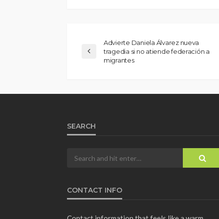
Advierte Daniela Álvarez nueva
tragedia si no atiende federación a
migrantes
SEARCH
CONTACT INFO
Contact information that feels like a warm,