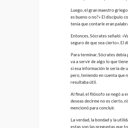
Luego, el gran maestro griego
es bueno o no?» El discípulo c
tenía que contarle eran palabras
Entonces, Sócrates señaló: «V
seguro de que sea cierto». El d
Para terminar, Sócrates debía p
va a servir de algo lo que tien
si esa información le sería de 
pero, teniendo en cuenta que no
resultaba útil.
Al final, el filósofo se negó a 
deseas decirme no es cierto, ni
mencionó para concluir.
La verdad, la bondad y la utilid
estas son las preguntas que to