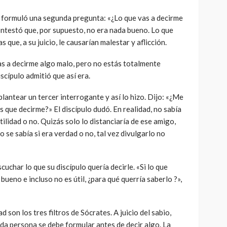
 formuló una segunda pregunta: «¿Lo que vas a decirme
ontestó que, por supuesto, no era nada bueno. Lo que
 que, a su juicio, le causarían malestar y aflicción.
as a decirme algo malo, pero no estás totalmente
iscípulo admitió que así era.
lantear un tercer interrogante y así lo hizo. Dijo: «¿Me
es que decirme?» El discípulo dudó. En realidad, no sabía
utilidad o no. Quizás solo lo distanciaría de ese amigo,
 se sabía si era verdad o no, tal vez divulgarlo no
escuchar lo que su discípulo quería decirle. «Si lo que
 bueno e incluso no es útil, ¿para qué querría saberlo ?»,
ad son los tres filtros de Sócrates. A juicio del sabio,
da persona se debe formular antes de decir algo. La