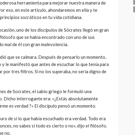
 poderosa herramienta para mejorar nuestra manera de
or eso, en este artículo, ahondaremos en ella y te
principios socráticos en tu vida cotidiana.
ocasión, uno de los discípulos de Sócrates llegó en gran
l filósofo que se había encontrado con uno de sus
o mal de él con gran malevolencia.
pidió que se calmara. Después de pensarlo un momento,
o y le manifestó que antes de escuchar lo que tenía para
r por tres filtros. Si no los superaba, no sería digno de
es de Socrates, el sabio griego le formuló una
lo. Dicho interrogante era: «¿Estás absolutamente
irme es verdad ?» El discípulo pensó un momento.
guro de si lo que había escuchado era verdad. Todo era
nces, no sabes si todo es cierto o no», dijo el filósofo.
ue no.