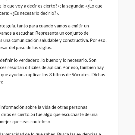
 lo que voy a decir es cierto?»; la segunda: «¿Lo que
rcera: «¿Es necesario decirlo?».
ente guía, tanto para cuando vamos a emitir un
vamos a escuchar. Representa un conjunto de
s una comunicación saludable y constructiva. Por eso,
esar del paso de los siglos.
 definir lo verdadero, lo bueno y lo necesario. Son
es resultan difíciles de aplicar. Por eso, también hay
que ayudan a aplicar los 3 filtros de Sócrates. Dichas
n:
información sobre la vida de otras personas,
dirás es cierto. Si fue algo que escuchaste de una
 mejor que seas cauteloso.
 veracidad de lo que sabes. Busca las evidencias a