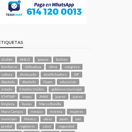
ETIQUETAS
alcalde
AMLO
apoyos
bacheo
bomberos
chihuahua
clima
congreso
cultura
destacado
destilichadero
DIF
diputada
diputado
Dspm
educacion
estado
Estados Unidos
gobierno municipal
ICHITAIP
impas
JMAS
juarez
juárez
limpieza
lluvias
Marco Bonilla
Maru Campos
mexico
morena
mujeres
municipio
México
obras
paam
pan
predial
regidores
salud
seguridad