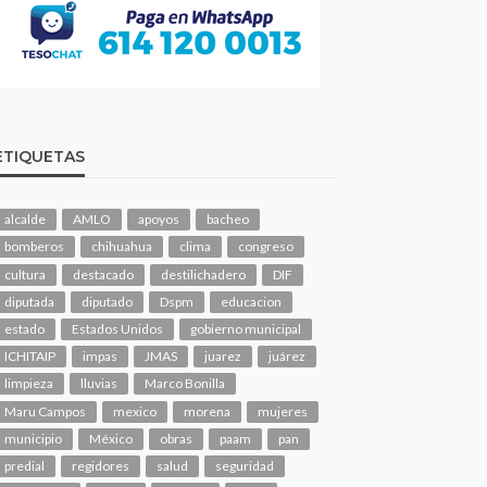
ETIQUETAS
alcalde
AMLO
apoyos
bacheo
bomberos
chihuahua
clima
congreso
cultura
destacado
destilichadero
DIF
diputada
diputado
Dspm
educacion
estado
Estados Unidos
gobierno municipal
ICHITAIP
impas
JMAS
juarez
juárez
limpieza
lluvias
Marco Bonilla
Maru Campos
mexico
morena
mujeres
municipio
México
obras
paam
pan
predial
regidores
salud
seguridad