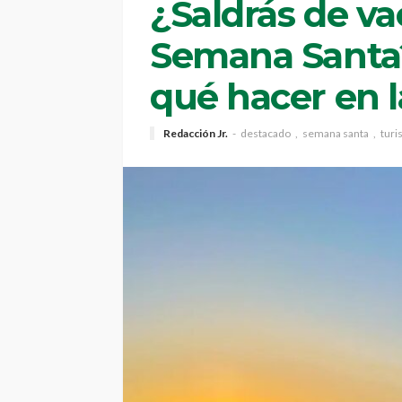
¿Saldrás de v
Semana Santa?
qué hacer en l
Redacción Jr.
destacado
semana santa
tur