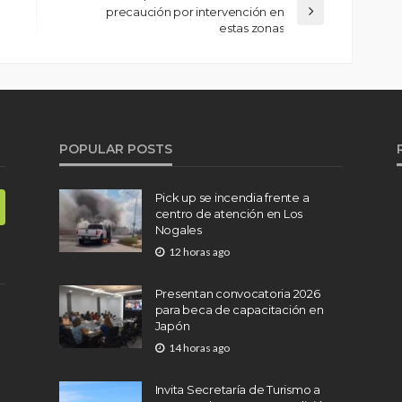
precaución por intervención en
estas zonas
POPULAR POSTS
Pick up se incendia frente a
centro de atención en Los
Nogales
12 horas ago
Presentan convocatoria 2026
para beca de capacitación en
Japón
14 horas ago
Invita Secretaría de Turismo a