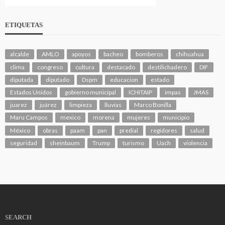
ETIQUETAS
alcalde
AMLO
apoyos
bacheo
bomberos
chihuahua
clima
congreso
cultura
destacado
destilichadero
DIF
diputada
diputado
Dspm
educacion
estado
Estados Unidos
gobierno municipal
ICHITAIP
impas
JMAS
juarez
juárez
limpieza
lluvias
Marco Bonilla
Maru Campos
mexico
morena
mujeres
municipio
México
obras
paam
pan
predial
regidores
salud
seguridad
sheinbaum
Trump
turismo
Uach
violencia
SEARCH