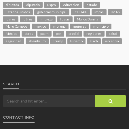
diputada
diputado
Dspm
educacion
estado
Estados Unidos
gobierno municipal
ICHITAIP
impas
JMAS
juarez
juárez
limpieza
lluvias
Marco Bonilla
Maru Campos
mexico
morena
mujeres
municipio
México
obras
paam
pan
predial
regidores
salud
seguridad
sheinbaum
Trump
turismo
Uach
violencia
SEARCH
CONTACT INFO