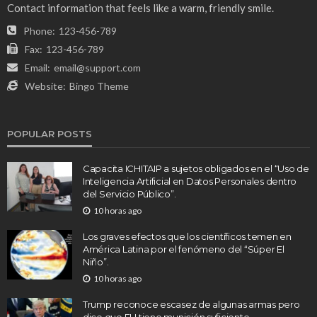
Contact information that feels like a warm, friendly smile.
Phone:
123-456-789
Fax:
123-456-789
Email:
email@support.com
Website:
Bingo Theme
POPULAR POSTS
Capacita ICHITAIP a sujetos obligados en el “Uso de
Inteligencia Artificial en Datos Personales dentro
del Servicio Público”.
10 horas ago
Los graves efectos que los científicos temen en
América Latina por el fenómeno del “Súper El
Niño”.
10 horas ago
Trump reconoce escasez de algunas armas pero
dice que EU tiene munición suficiente.