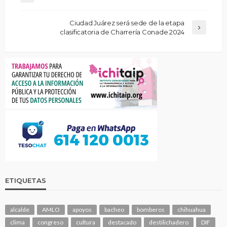
Ciudad Juárez será sede de la etapa
clasificatoria de Charrería Conade 2024
ETIQUETAS
alcalde
AMLO
apoyos
bacheo
bomberos
chihuahua
clima
congreso
cultura
destacado
destilichadero
DIF