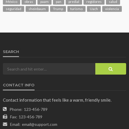
México
obras
paam
pan
predial
regidores
salud
seguridad
sheinbaum
Trump
turismo
Uach
violencia
SEARCH
CONTACT INFO
Contact information that feels like a warm, friendly smile.
Phone:
123-456-789
Fax:
123-456-789
Email:
email@support.com