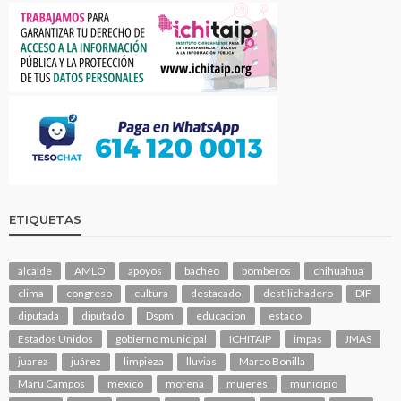
ETIQUETAS
alcalde
AMLO
apoyos
bacheo
bomberos
chihuahua
clima
congreso
cultura
destacado
destilichadero
DIF
diputada
diputado
Dspm
educacion
estado
Estados Unidos
gobierno municipal
ICHITAIP
impas
JMAS
juarez
juárez
limpieza
lluvias
Marco Bonilla
Maru Campos
mexico
morena
mujeres
municipio