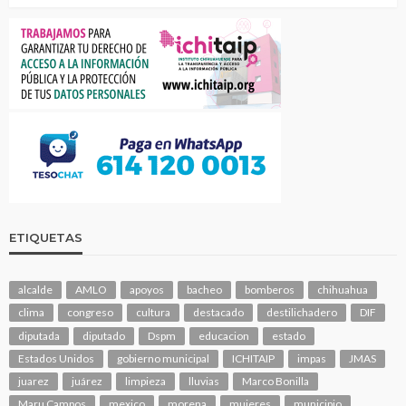
ETIQUETAS
alcalde
AMLO
apoyos
bacheo
bomberos
chihuahua
clima
congreso
cultura
destacado
destilichadero
DIF
diputada
diputado
Dspm
educacion
estado
Estados Unidos
gobierno municipal
ICHITAIP
impas
JMAS
juarez
juárez
limpieza
lluvias
Marco Bonilla
Maru Campos
mexico
morena
mujeres
municipio