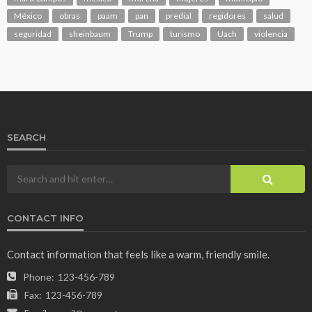
México
obras
paam
pan
predial
regidores
salud
seguridad
sheinbaum
Trump
turismo
Uach
violencia
SEARCH
CONTACT INFO
Contact information that feels like a warm, friendly smile.
Phone:
123-456-789
Fax:
123-456-789