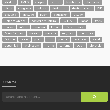
alcalde
AMLO
apoyos
bacheo
bomberos
chihuahua
clima
congreso
cultura
destacado
destilichadero
DIF
diputada
diputado
Dspm
educacion
estado
Estados Unidos
gobierno municipal
ICHITAIP
impas
JMAS
juarez
juárez
limpieza
lluvias
Marco Bonilla
Maru Campos
mexico
morena
mujeres
municipio
México
obras
paam
pan
predial
regidores
salud
seguridad
sheinbaum
Trump
turismo
Uach
violencia
SEARCH