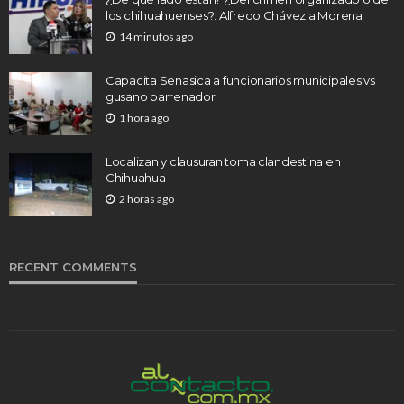
los chihuahuenses?: Alfredo Chávez a Morena
14 minutos ago
Capacita Senasica a funcionarios municipales vs
gusano barrenador
1 hora ago
Localizan y clausuran toma clandestina en
Chihuahua
2 horas ago
RECENT COMMENTS