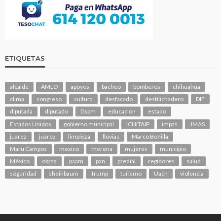
ETIQUETAS
alcalde
AMLO
apoyos
bacheo
bomberos
chihuahua
clima
congreso
cultura
destacado
destilichadero
DIF
diputada
diputado
Dspm
educacion
estado
Estados Unidos
gobierno municipal
ICHITAIP
impas
JMAS
juarez
juárez
limpieza
lluvias
Marco Bonilla
Maru Campos
mexico
morena
mujeres
municipio
México
obras
paam
pan
predial
regidores
salud
seguridad
sheinbaum
Trump
turismo
Uach
violencia