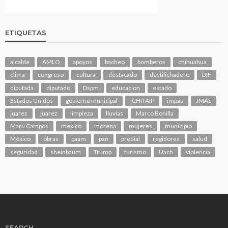
ETIQUETAS
alcalde
AMLO
apoyos
bacheo
bomberos
chihuahua
clima
congreso
cultura
destacado
destilichadero
DIF
diputada
diputado
Dspm
educacion
estado
Estados Unidos
gobierno municipal
ICHITAIP
impas
JMAS
juarez
juárez
limpieza
lluvias
Marco Bonilla
Maru Campos
mexico
morena
mujeres
municipio
México
obras
paam
pan
predial
regidores
salud
seguridad
sheinbaum
Trump
turismo
Uach
violencia
SEARCH