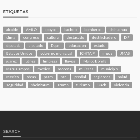
ETIQUETAS
alcalde
AMLO
apoyos
bacheo
bomberos
chihuahua
clima
congreso
cultura
destacado
destilichadero
DIF
diputada
diputado
Dspm
educacion
estado
Estados Unidos
gobierno municipal
ICHITAIP
impas
JMAS
juarez
juárez
limpieza
lluvias
Marco Bonilla
Maru Campos
mexico
morena
mujeres
municipio
México
obras
paam
pan
predial
regidores
salud
seguridad
sheinbaum
Trump
turismo
Uach
violencia
SEARCH