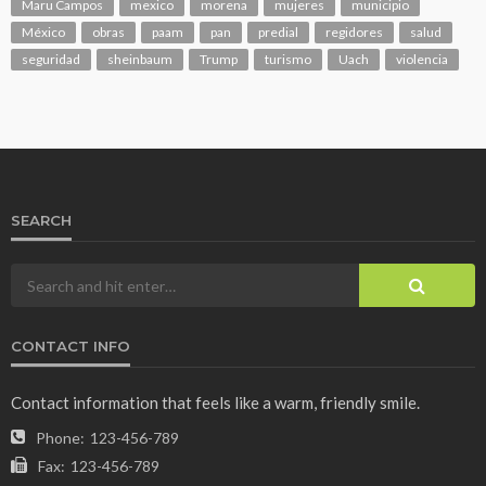
Maru Campos
mexico
morena
mujeres
municipio
México
obras
paam
pan
predial
regidores
salud
seguridad
sheinbaum
Trump
turismo
Uach
violencia
SEARCH
CONTACT INFO
Contact information that feels like a warm, friendly smile.
Phone:
123-456-789
Fax:
123-456-789