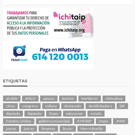
ETIQUETAS
alcalde
AMLO
apoyos
bacheo
bomberos
chihuahua
clima
congreso
cultura
destacado
destilichadero
DIF
diputada
diputado
Dspm
educacion
estado
Estados Unidos
gobierno municipal
ICHITAIP
impas
JMAS
juarez
juárez
limpieza
lluvias
Marco Bonilla