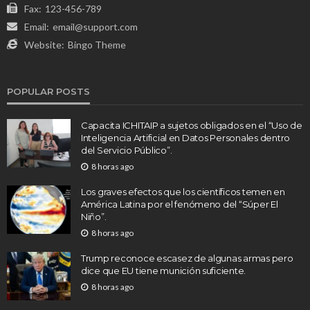
Fax:
123-456-789
Email:
email@support.com
Website:
Bingo Theme
POPULAR POSTS
Capacita ICHITAIP a sujetos obligados en el “Uso de
Inteligencia Artificial en Datos Personales dentro
del Servicio Público”.
8 horas ago
Los graves efectos que los científicos temen en
América Latina por el fenómeno del “Súper El
Niño”.
8 horas ago
Trump reconoce escasez de algunas armas pero
dice que EU tiene munición suficiente.
8 horas ago