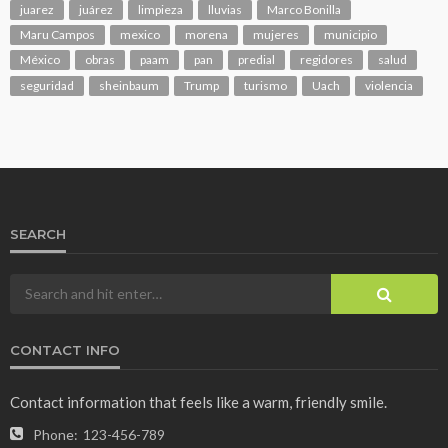
juarez
juárez
limpieza
lluvias
Marco Bonilla
Maru Campos
mexico
morena
mujeres
municipio
México
obras
paam
pan
predial
regidores
salud
seguridad
sheinbaum
Trump
turismo
Uach
violencia
SEARCH
CONTACT INFO
Contact information that feels like a warm, friendly smile.
Phone:
123-456-789