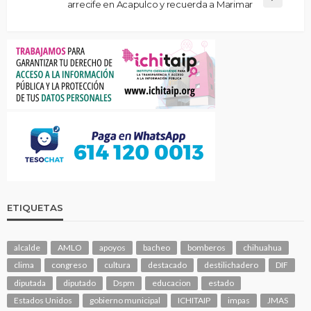
arrecife en Acapulco y recuerda a Marimar
ETIQUETAS
alcalde
AMLO
apoyos
bacheo
bomberos
chihuahua
clima
congreso
cultura
destacado
destilichadero
DIF
diputada
diputado
Dspm
educacion
estado
Estados Unidos
gobierno municipal
ICHITAIP
impas
JMAS