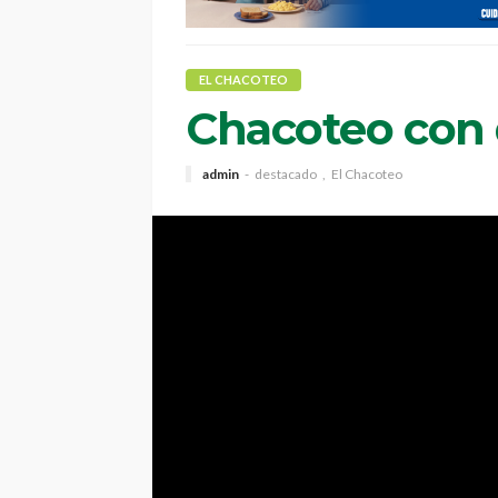
EL CHACOTEO
Chacoteo con 
admin
destacado
El Chacoteo