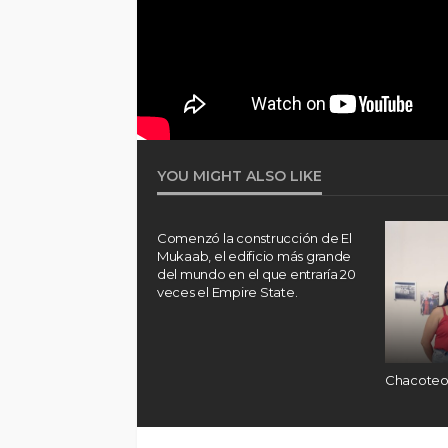
YOU MIGHT ALSO LIKE
 construcción de El
 edificio más grande
n el que entraría 20
pire State.
Chacoteo con Melba Chávez
Chacoteo