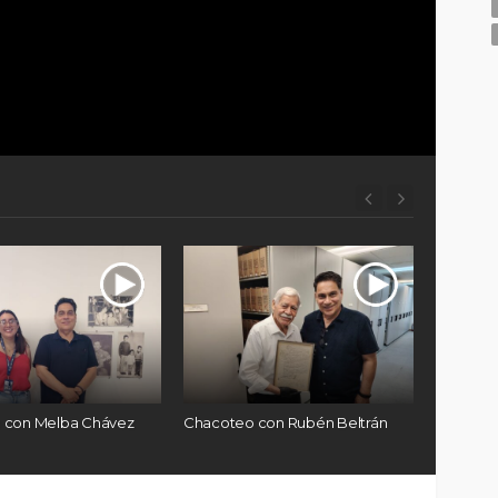
 con Rubén Beltrán
Chacoteo con Laura Contreras
Chihuahu
Estado