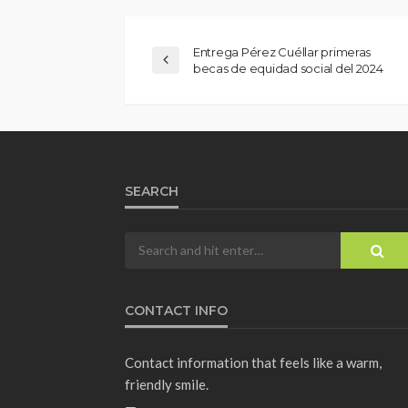
Entrega Pérez Cuéllar primeras
becas de equidad social del 2024
SEARCH
CONTACT INFO
Contact information that feels like a warm,
friendly smile.