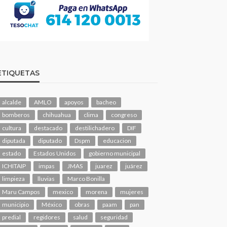
ETIQUETAS
alcalde
AMLO
apoyos
bacheo
bomberos
chihuahua
clima
congreso
cultura
destacado
destilichadero
DIF
diputada
diputado
Dspm
educacion
estado
Estados Unidos
gobierno municipal
ICHITAIP
impas
JMAS
juarez
juárez
limpieza
lluvias
Marco Bonilla
Maru Campos
mexico
morena
mujeres
municipio
México
obras
paam
pan
predial
regidores
salud
seguridad