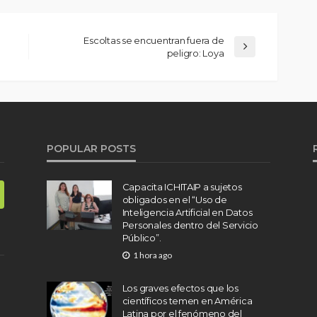
Escoltas se encuentran fuera de
peligro: Loya
POPULAR POSTS
Capacita ICHITAIP a sujetos
obligados en el “Uso de
Inteligencia Artificial en Datos
Personales dentro del Servicio
Público”.
1 hora ago
Los graves efectos que los
científicos temen en América
Latina por el fenómeno del