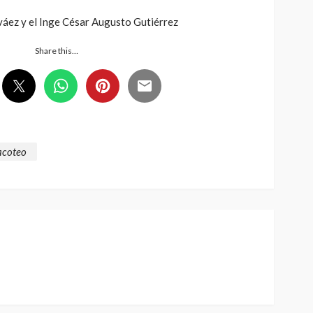
ez y el Inge César Augusto Gutiérrez
Share this…
acoteo