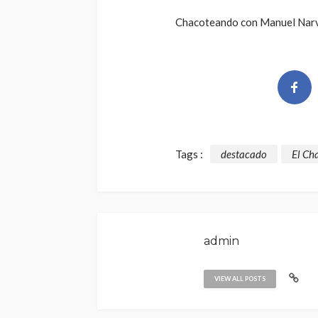
Chacoteando con Manuel Narvá
Tags :
destacado
El Ch
admin
VIEW ALL POSTS