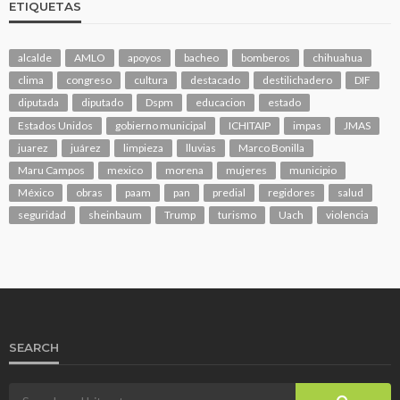
ETIQUETAS
alcalde
AMLO
apoyos
bacheo
bomberos
chihuahua
clima
congreso
cultura
destacado
destilichadero
DIF
diputada
diputado
Dspm
educacion
estado
Estados Unidos
gobierno municipal
ICHITAIP
impas
JMAS
juarez
juárez
limpieza
lluvias
Marco Bonilla
Maru Campos
mexico
morena
mujeres
municipio
México
obras
paam
pan
predial
regidores
salud
seguridad
sheinbaum
Trump
turismo
Uach
violencia
SEARCH