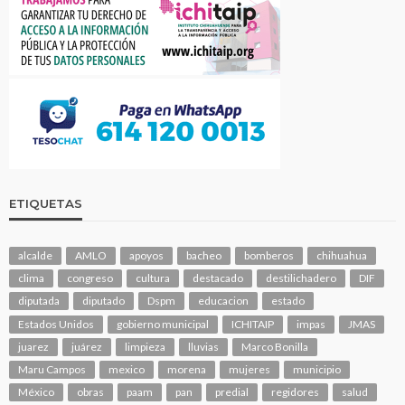
ETIQUETAS
alcalde
AMLO
apoyos
bacheo
bomberos
chihuahua
clima
congreso
cultura
destacado
destilichadero
DIF
diputada
diputado
Dspm
educacion
estado
Estados Unidos
gobierno municipal
ICHITAIP
impas
JMAS
juarez
juárez
limpieza
lluvias
Marco Bonilla
Maru Campos
mexico
morena
mujeres
municipio
México
obras
paam
pan
predial
regidores
salud