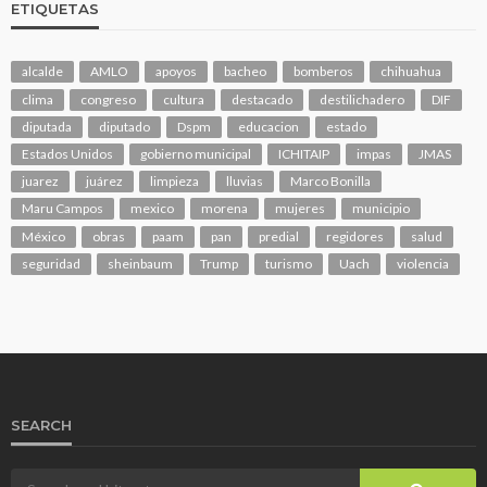
ETIQUETAS
alcalde
AMLO
apoyos
bacheo
bomberos
chihuahua
clima
congreso
cultura
destacado
destilichadero
DIF
diputada
diputado
Dspm
educacion
estado
Estados Unidos
gobierno municipal
ICHITAIP
impas
JMAS
juarez
juárez
limpieza
lluvias
Marco Bonilla
Maru Campos
mexico
morena
mujeres
municipio
México
obras
paam
pan
predial
regidores
salud
seguridad
sheinbaum
Trump
turismo
Uach
violencia
SEARCH