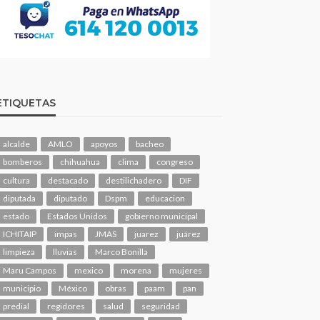
ETIQUETAS
alcalde
AMLO
apoyos
bacheo
bomberos
chihuahua
clima
congreso
cultura
destacado
destilichadero
DIF
diputada
diputado
Dspm
educacion
estado
Estados Unidos
gobierno municipal
ICHITAIP
impas
JMAS
juarez
juárez
limpieza
lluvias
Marco Bonilla
Maru Campos
mexico
morena
mujeres
municipio
México
obras
paam
pan
predial
regidores
salud
seguridad