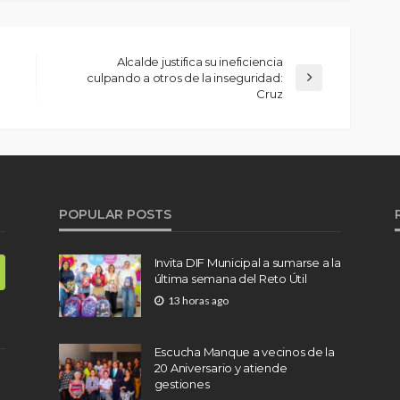
Alcalde justifica su ineficiencia
culpando a otros de la inseguridad:
Cruz
POPULAR POSTS
Invita DIF Municipal a sumarse a la
última semana del Reto Útil
13 horas ago
Escucha Manque a vecinos de la
20 Aniversario y atiende
gestiones