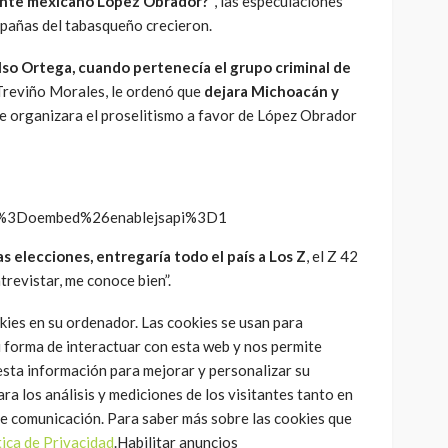
ente mexicano López Obrador?”
, las especulaciones
ampañas del tabasqueño crecieron.
so Ortega, cuando pertenecía el grupo criminal de
 Treviño Morales, le ordenó que
dejara Michoacán y
e organizara el proselitismo a favor de López Obrador
%3Doembed%26enablejsapi%3D1
 elecciones, entregaría todo el país a Los Z
, el Z 42
trevistar, me conoce bien”.
ies en su ordenador. Las cookies se usan para
u forma de interactuar con esta web y nos permite
sta información para mejorar y personalizar su
ra los análisis y mediciones de los visitantes tanto en
e comunicación. Para saber más sobre las cookies que
tica de Privacidad
.Habilitar anuncios