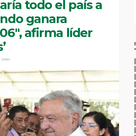
ía todo el país a
uando ganara
06″, afirma líder
s’
zetas