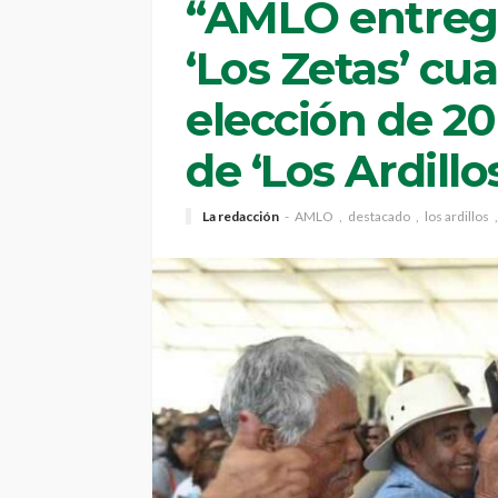
“AMLO entregar
‘Los Zetas’ c
elección de 20
de ‘Los Ardillo
La redacción
AMLO
destacado
los ardillos