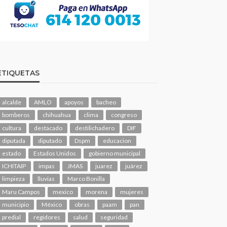
ETIQUETAS
alcalde
AMLO
apoyos
bacheo
bomberos
chihuahua
clima
congreso
cultura
destacado
destilichadero
DIF
diputada
diputado
Dspm
educacion
estado
Estados Unidos
gobierno municipal
ICHITAIP
impas
JMAS
juarez
juárez
limpieza
lluvias
Marco Bonilla
Maru Campos
mexico
morena
mujeres
municipio
México
obras
paam
pan
predial
regidores
salud
seguridad