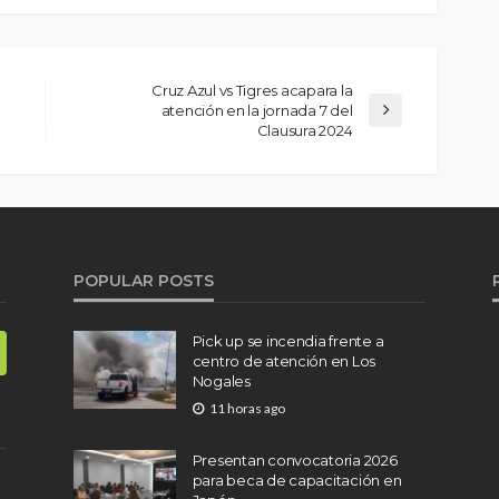
Cruz Azul vs Tigres acapara la
atención en la jornada 7 del
Clausura 2024
POPULAR POSTS
Pick up se incendia frente a
centro de atención en Los
Nogales
11 horas ago
Presentan convocatoria 2026
para beca de capacitación en