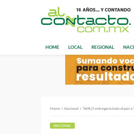
HOME
LOCAL
REGIONAL
NAC
Home
Nacional
“AMLO entregaría todo el país a ‘Los Zetas’ cuan
NACIONAL