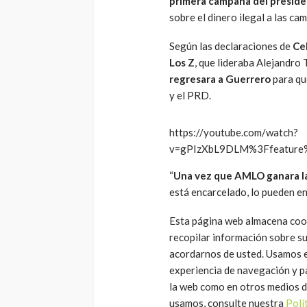
primera campaña del presid
sobre el dinero ilegal a las c
Según las declaraciones de
Cel
Los Z
, que lideraba Alejandro
regresara a Guerrero
para qu
y el PRD.
https://youtube.com/watch?
v=gPIzXbL9DLM%3Ffeature
“
Una vez que AMLO ganara las
está encarcelado, lo pueden en
Esta página web almacena cook
recopilar información sobre s
acordarnos de usted. Usamos e
experiencia de navegación y pa
la web como en otros medios d
usamos, consulte nuestra
Polí