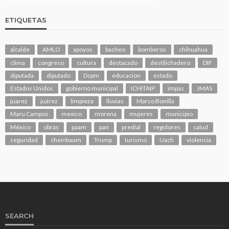
ETIQUETAS
alcalde
AMLO
apoyos
bacheo
bomberos
chihuahua
clima
congreso
cultura
destacado
destilichadero
DIF
diputada
diputado
Dspm
educacion
estado
Estados Unidos
gobierno municipal
ICHITAIP
impas
JMAS
juarez
juárez
limpieza
lluvias
Marco Bonilla
Maru Campos
mexico
morena
mujeres
municipio
México
obras
paam
pan
predial
regidores
salud
seguridad
sheinbaum
Trump
turismo
Uach
violencia
SEARCH