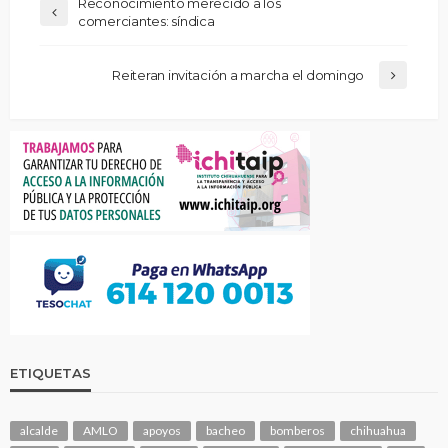
Reconocimiento merecido a los
comerciantes: síndica
Reiteran invitación a marcha el domingo
ETIQUETAS
alcalde
AMLO
apoyos
bacheo
bomberos
chihuahua