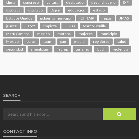
clima
congreso
cultura
destacado
destilichadero
DIF
diputada
diputado
Dspm
educacion
estado
Estados Unidos
gobierno municipal
ICHITAIP
impas
JMAS
juarez
juárez
limpieza
lluvias
Marco Bonilla
Maru Campos
mexico
morena
mujeres
municipio
México
obras
paam
pan
predial
regidores
salud
seguridad
sheinbaum
Trump
turismo
Uach
violencia
SEARCH
CONTACT INFO