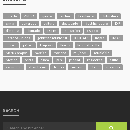
alcalde
AMLO
apoyos
bacheo
bomberos
chihuahua
clima
congreso
cultura
destacado
destilichadero
DIF
diputada
diputado
Dspm
educacion
estado
Estados Unidos
gobierno municipal
ICHITAIP
impas
JMAS
juarez
juárez
limpieza
lluvias
Marco Bonilla
Maru Campos
mexico
morena
mujeres
municipio
México
obras
paam
pan
predial
regidores
salud
seguridad
sheinbaum
Trump
turismo
Uach
violencia
SEARCH