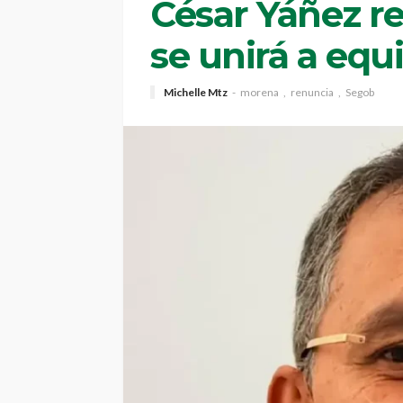
César Yáñez re
se unirá a eq
Michelle Mtz
morena
renuncia
Segob