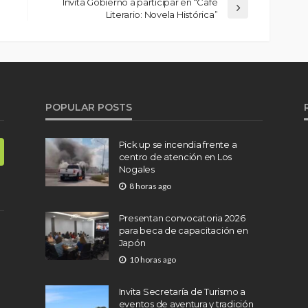
Invita Gobierno a participar en “Café
Literario: Novela Histórica”
POPULAR POSTS
Pick up se incendia frente a
centro de atención en Los
Nogales
8 horas ago
Presentan convocatoria 2026
para beca de capacitación en
Japón
10 horas ago
Invita Secretaría de Turismo a
eventos de aventura y tradición