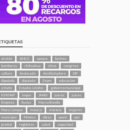
ETIQUETAS
alcalde
AMLO
apoyos
bacheo
bomberos
chihuahua
clima
congreso
cultura
destacado
destilichadero
DIF
diputada
diputado
Dspm
educacion
estado
Estados Unidos
gobierno municipal
ICHITAIP
impas
JMAS
juarez
juárez
limpieza
lluvias
Marco Bonilla
Maru Campos
mexico
morena
mujeres
municipio
México
obras
paam
pan
predial
regidores
salud
seguridad