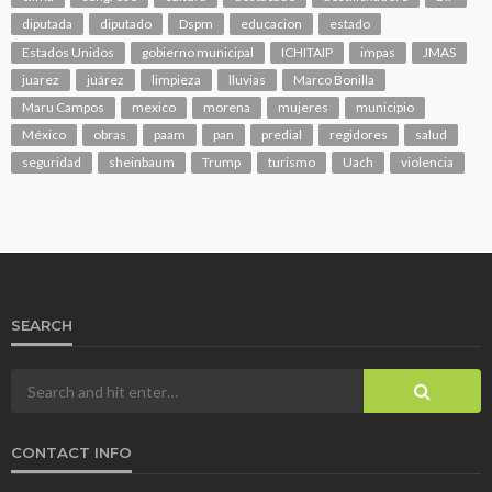
diputada
diputado
Dspm
educacion
estado
Estados Unidos
gobierno municipal
ICHITAIP
impas
JMAS
juarez
juárez
limpieza
lluvias
Marco Bonilla
Maru Campos
mexico
morena
mujeres
municipio
México
obras
paam
pan
predial
regidores
salud
seguridad
sheinbaum
Trump
turismo
Uach
violencia
SEARCH
CONTACT INFO