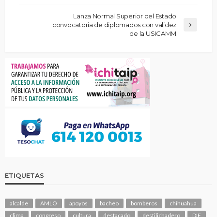
Lanza Normal Superior del Estado
convocatoria de diplomados con validez
de la USICAMM
ETIQUETAS
alcalde
AMLO
apoyos
bacheo
bomberos
chihuahua
clima
congreso
cultura
destacado
destilichadero
DIF