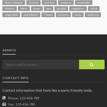
Maru Campos
mexico
morena
mujeres
municipio
México
obras
paam
pan
predial
regidores
salud
seguridad
sheinbaum
Trump
turismo
Uach
violencia
SEARCH
CONTACT INFO
Contact information that feels like a warm, friendly smile.
Phone:
123-456-789
Fax:
123-456-789