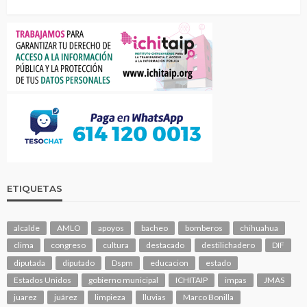
ETIQUETAS
alcalde
AMLO
apoyos
bacheo
bomberos
chihuahua
clima
congreso
cultura
destacado
destilichadero
DIF
diputada
diputado
Dspm
educacion
estado
Estados Unidos
gobierno municipal
ICHITAIP
impas
JMAS
juarez
juárez
limpieza
lluvias
Marco Bonilla