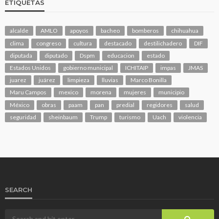
ETIQUETAS
alcalde
AMLO
apoyos
bacheo
bomberos
chihuahua
clima
congreso
cultura
destacado
destilichadero
DIF
diputada
diputado
Dspm
educacion
estado
Estados Unidos
gobierno municipal
ICHITAIP
impas
JMAS
juarez
juárez
limpieza
lluvias
Marco Bonilla
Maru Campos
mexico
morena
mujeres
municipio
México
obras
paam
pan
predial
regidores
salud
seguridad
sheinbaum
Trump
turismo
Uach
violencia
SEARCH