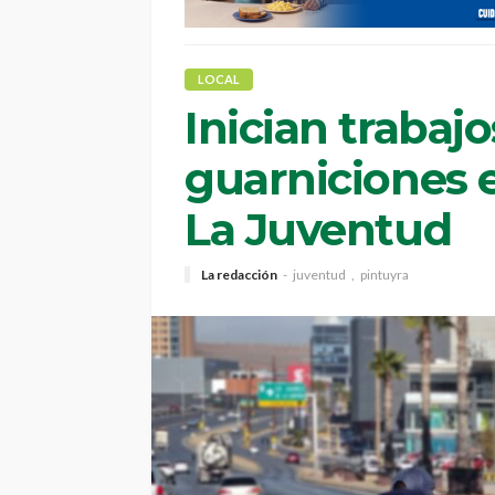
LOCAL
Inician trabaj
guarniciones e
La Juventud
La redacción
juventud
pintuyra