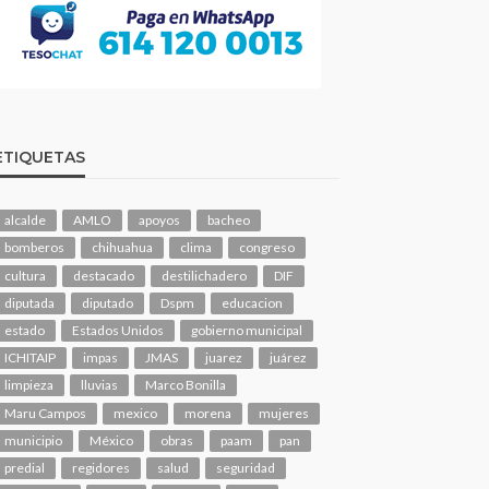
ETIQUETAS
alcalde
AMLO
apoyos
bacheo
bomberos
chihuahua
clima
congreso
cultura
destacado
destilichadero
DIF
diputada
diputado
Dspm
educacion
estado
Estados Unidos
gobierno municipal
ICHITAIP
impas
JMAS
juarez
juárez
limpieza
lluvias
Marco Bonilla
Maru Campos
mexico
morena
mujeres
municipio
México
obras
paam
pan
predial
regidores
salud
seguridad