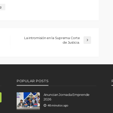
a
La intromisión en la Suprema Corte
de Justicia.
POPULAR POSTS
Anuncian Jornada Emprende
2026
48 minutos ago