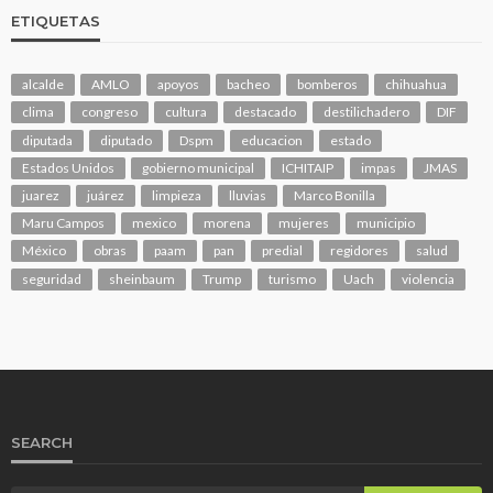
ETIQUETAS
alcalde
AMLO
apoyos
bacheo
bomberos
chihuahua
clima
congreso
cultura
destacado
destilichadero
DIF
diputada
diputado
Dspm
educacion
estado
Estados Unidos
gobierno municipal
ICHITAIP
impas
JMAS
juarez
juárez
limpieza
lluvias
Marco Bonilla
Maru Campos
mexico
morena
mujeres
municipio
México
obras
paam
pan
predial
regidores
salud
seguridad
sheinbaum
Trump
turismo
Uach
violencia
SEARCH