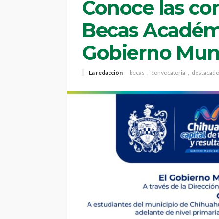
Conoce las con
Becas Académi
Gobierno Muni
La redacción
becas
convocatoria
destacado