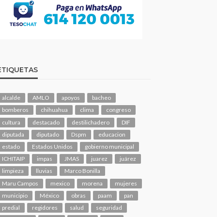
ETIQUETAS
alcalde
AMLO
apoyos
bacheo
bomberos
chihuahua
clima
congreso
cultura
destacado
destilichadero
DIF
diputada
diputado
Dspm
educacion
estado
Estados Unidos
gobierno municipal
ICHITAIP
impas
JMAS
juarez
juárez
limpieza
lluvias
Marco Bonilla
Maru Campos
mexico
morena
mujeres
municipio
México
obras
paam
pan
predial
regidores
salud
seguridad