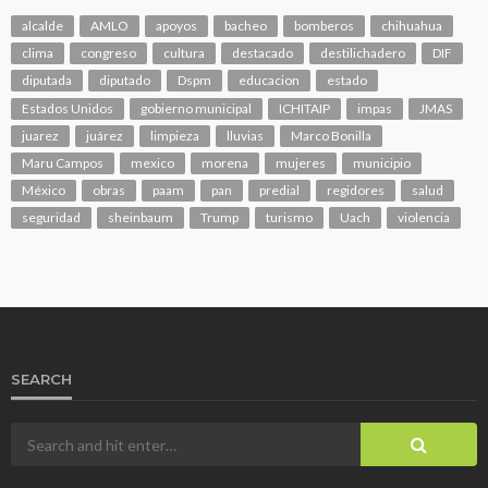
alcalde
AMLO
apoyos
bacheo
bomberos
chihuahua
clima
congreso
cultura
destacado
destilichadero
DIF
diputada
diputado
Dspm
educacion
estado
Estados Unidos
gobierno municipal
ICHITAIP
impas
JMAS
juarez
juárez
limpieza
lluvias
Marco Bonilla
Maru Campos
mexico
morena
mujeres
municipio
México
obras
paam
pan
predial
regidores
salud
seguridad
sheinbaum
Trump
turismo
Uach
violencia
SEARCH