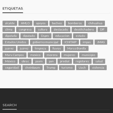
ETIQUETAS
alcalde
AMLO
apoyos
bacheo
bomberos
chihuahua
clima
congreso
cultura
destacado
destilichadero
DIF
diputada
diputado
Dspm
educacion
estado
Estados Unidos
gobierno municipal
ICHITAIP
impas
JMAS
juarez
juárez
limpieza
lluvias
Marco Bonilla
Maru Campos
mexico
morena
mujeres
municipio
México
obras
paam
pan
predial
regidores
salud
seguridad
sheinbaum
Trump
turismo
Uach
violencia
SEARCH