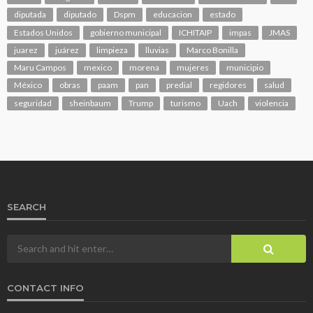
diputada
diputado
Dspm
educacion
estado
Estados Unidos
gobierno municipal
ICHITAIP
impas
JMAS
juarez
juárez
limpieza
lluvias
Marco Bonilla
Maru Campos
mexico
morena
mujeres
municipio
México
obras
paam
pan
predial
regidores
salud
seguridad
sheinbaum
Trump
turismo
Uach
violencia
SEARCH
CONTACT INFO