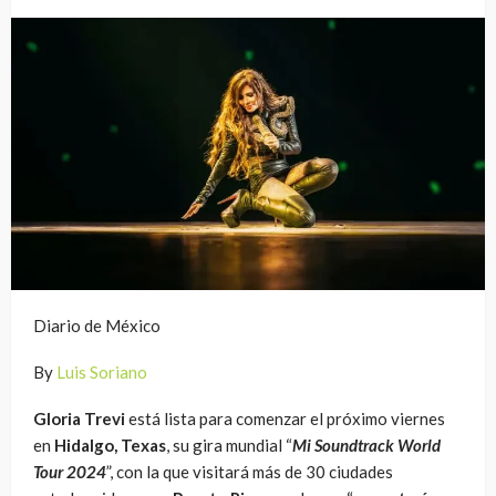
Diario de México
By
Luis Soriano
Gloria Trevi
está lista para comenzar el próximo viernes
en
Hidalgo, Texas
, su gira mundial “
Mi Soundtrack World
Tour 2024
”, con la que visitará más de 30 ciudades