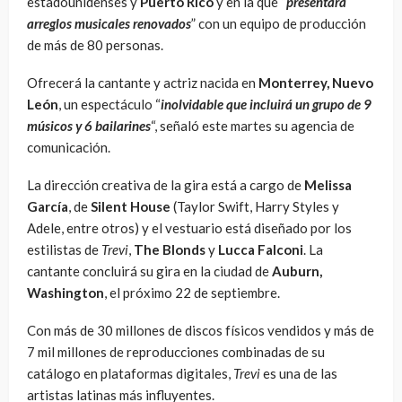
estadounidenses y
Puerto Rico
y en la que “
presentará
arreglos musicales renovados
” con un equipo de producción
de más de 80 personas.
Ofrecerá la cantante y actriz nacida en
Monterrey, Nuevo
León
, un espectáculo “
inolvidable que incluirá un grupo de 9
músicos y 6 bailarines
“, señaló este martes su agencia de
comunicación.
La dirección creativa de la gira está a cargo de
Melissa
García
, de
Silent House
(Taylor Swift, Harry Styles y
Adele, entre otros) y el vestuario está diseñado por los
estilistas de
Trevi
,
The Blonds
y
Lucca Falconi
. La
cantante concluirá su gira en la ciudad de
Auburn,
Washington
, el próximo 22 de septiembre.
Con más de 30 millones de discos físicos vendidos y más de
7 mil millones de reproducciones combinadas de su
catálogo en plataformas digitales,
Trevi
es una de las
artistas latinas más influyentes.