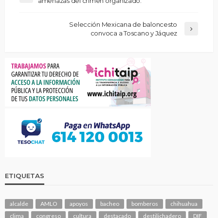
amenazas del crimen organizado.
Selección Mexicana de baloncesto
convoca a Toscano y Jáquez
ETIQUETAS
alcalde
AMLO
apoyos
bacheo
bomberos
chihuahua
clima
congreso
cultura
destacado
destilichadero
DIF