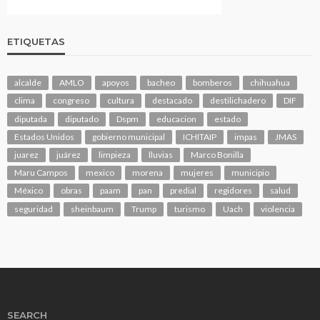
ETIQUETAS
alcalde
AMLO
apoyos
bacheo
bomberos
chihuahua
clima
congreso
cultura
destacado
destilichadero
DIF
diputada
diputado
Dspm
educacion
estado
Estados Unidos
gobierno municipal
ICHITAIP
impas
JMAS
juarez
juárez
limpieza
lluvias
Marco Bonilla
Maru Campos
mexico
morena
mujeres
municipio
México
obras
paam
pan
predial
regidores
salud
seguridad
sheinbaum
Trump
turismo
Uach
violencia
SEARCH