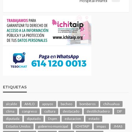
Hospital Infantil
ETIQUETAS
alcalde
AMLO
apoyos
bacheo
bomberos
chihuahua
clima
congreso
cultura
destacado
destilichadero
DIF
diputada
diputado
Dspm
educacion
estado
Estados Unidos
gobierno municipal
ICHITAIP
impas
JMAS