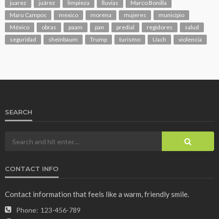
juarez
juárez
limpieza
lluvias
Marco Bonilla
Maru Campos
mexico
morena
mujeres
municipio
México
obras
paam
pan
predial
regidores
salud
seguridad
sheinbaum
Trump
turismo
Uach
violencia
SEARCH
CONTACT INFO
Contact information that feels like a warm, friendly smile.
Phone:
123-456-789