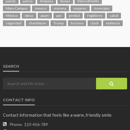
juarez
juárez
limpieza
lluvias
Marco Bonilla
Maru Campos
mexico
morena
mujeres
municipio
México
obras
paam
pan
predial
regidores
salud
seguridad
sheinbaum
Trump
turismo
Uach
violencia
SEARCH
CONTACT INFO
Contact information that feels like a warm, friendly smile.
Phone:
123-456-789