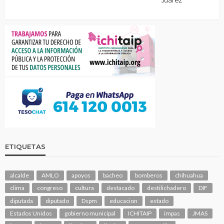
ETIQUETAS
alcalde
AMLO
apoyos
bacheo
bomberos
chihuahua
clima
congreso
cultura
destacado
destilichadero
DIF
diputada
diputado
Dspm
educacion
estado
Estados Unidos
gobierno municipal
ICHITAIP
impas
JMAS