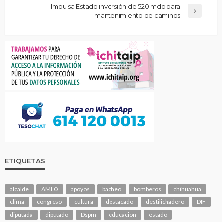
Impulsa Estado inversión de 520 mdp para
mantenimiento de caminos
ETIQUETAS
alcalde
AMLO
apoyos
bacheo
bomberos
chihuahua
clima
congreso
cultura
destacado
destilichadero
DIF
diputada
diputado
Dspm
educacion
estado