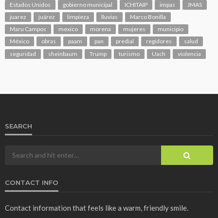
Estados Unidos
gobierno municipal
ICHITAIP
impas
JMAS
juarez
juárez
limpieza
lluvias
Marco Bonilla
Maru Campos
mexico
morena
mujeres
municipio
México
obras
paam
pan
predial
regidores
salud
seguridad
sheinbaum
Trump
turismo
Uach
violencia
SEARCH
CONTACT INFO
Contact information that feels like a warm, friendly smile.