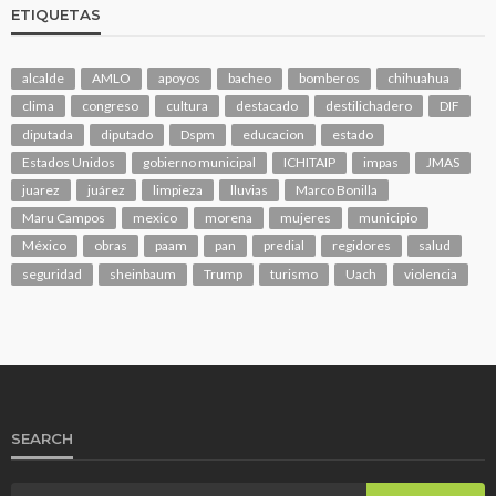
ETIQUETAS
alcalde
AMLO
apoyos
bacheo
bomberos
chihuahua
clima
congreso
cultura
destacado
destilichadero
DIF
diputada
diputado
Dspm
educacion
estado
Estados Unidos
gobierno municipal
ICHITAIP
impas
JMAS
juarez
juárez
limpieza
lluvias
Marco Bonilla
Maru Campos
mexico
morena
mujeres
municipio
México
obras
paam
pan
predial
regidores
salud
seguridad
sheinbaum
Trump
turismo
Uach
violencia
SEARCH