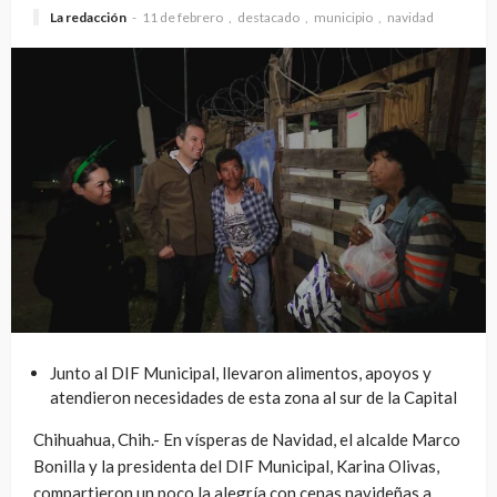
La redacción
11 de febrero
destacado
municipio
navidad
Junto al DIF Municipal, llevaron alimentos, apoyos y
atendieron necesidades de esta zona al sur de la Capital
Chihuahua, Chih.- En vísperas de Navidad, el alcalde Marco
Bonilla y la presidenta del DIF Municipal, Karina Olivas,
compartieron un poco la alegría con cenas navideñas a