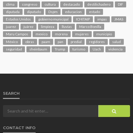
clima
congreso
cultura
destacado
destilichadero
DIF
diputada
diputado
Dspm
educacion
estado
Estados Unidos
gobierno municipal
ICHITAIP
impas
JMAS
juarez
juárez
limpieza
lluvias
Marco Bonilla
Maru Campos
mexico
morena
mujeres
municipio
México
obras
paam
pan
predial
regidores
salud
seguridad
sheinbaum
Trump
turismo
Uach
violencia
SEARCH
CONTACT INFO