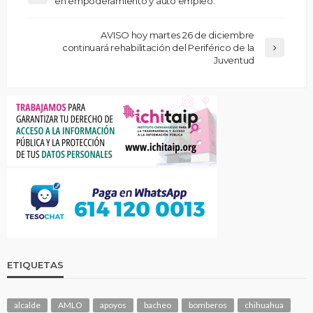
en empoderamiento y auto empleo.
AVISO hoy martes 26 de diciembre
continuará rehabilitación del Periférico de la
Juventud
ETIQUETAS
alcalde
AMLO
apoyos
bacheo
bomberos
chihuahua