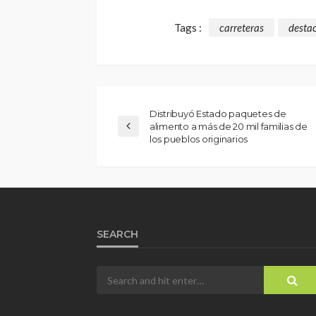
Tags :
carreteras
desta
Distribuyó Estado paquetes de
alimento a más de 20 mil familias de
los pueblos originarios
SEARCH