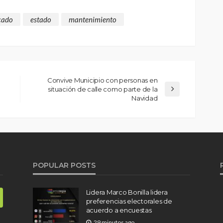
cado
estado
mantenimiento
Convive Municipio con personas en
situación de calle como parte de la
Navidad
POPULAR POSTS
Lidera Marco Bonilla lidera
preferencias electorales de
acuerdo a encuestas
29 minutos ago