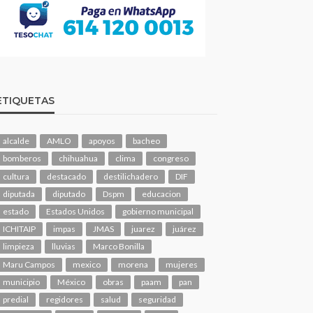
ETIQUETAS
alcalde
AMLO
apoyos
bacheo
bomberos
chihuahua
clima
congreso
cultura
destacado
destilichadero
DIF
diputada
diputado
Dspm
educacion
estado
Estados Unidos
gobierno municipal
ICHITAIP
impas
JMAS
juarez
juárez
limpieza
lluvias
Marco Bonilla
Maru Campos
mexico
morena
mujeres
municipio
México
obras
paam
pan
predial
regidores
salud
seguridad