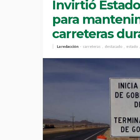
Invirtió Esta
para manteni
carreteras du
La redacción
carreteras
destacado
estado