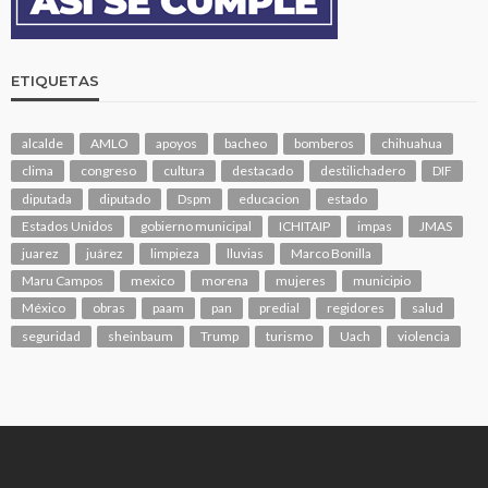
ETIQUETAS
alcalde
AMLO
apoyos
bacheo
bomberos
chihuahua
clima
congreso
cultura
destacado
destilichadero
DIF
diputada
diputado
Dspm
educacion
estado
Estados Unidos
gobierno municipal
ICHITAIP
impas
JMAS
juarez
juárez
limpieza
lluvias
Marco Bonilla
Maru Campos
mexico
morena
mujeres
municipio
México
obras
paam
pan
predial
regidores
salud
seguridad
sheinbaum
Trump
turismo
Uach
violencia