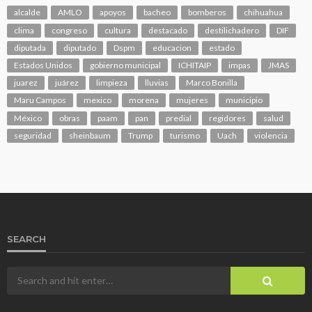
alcalde
AMLO
apoyos
bacheo
bomberos
chihuahua
clima
congreso
cultura
destacado
destilichadero
DIF
diputada
diputado
Dspm
educacion
estado
Estados Unidos
gobierno municipal
ICHITAIP
impas
JMAS
juarez
juárez
limpieza
lluvias
Marco Bonilla
Maru Campos
mexico
morena
mujeres
municipio
México
obras
paam
pan
predial
regidores
salud
seguridad
sheinbaum
Trump
turismo
Uach
violencia
SEARCH