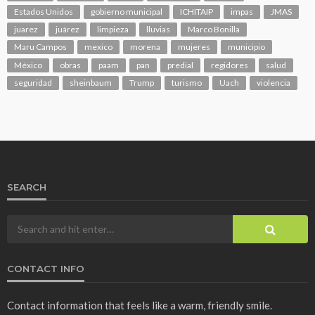
Estados Unidos
gobierno municipal
ICHITAIP
impas
JMAS
juarez
juárez
limpieza
lluvias
Marco Bonilla
Maru Campos
mexico
morena
mujeres
municipio
México
obras
paam
pan
predial
regidores
salud
seguridad
sheinbaum
Trump
turismo
Uach
violencia
SEARCH
CONTACT INFO
Contact information that feels like a warm, friendly smile.