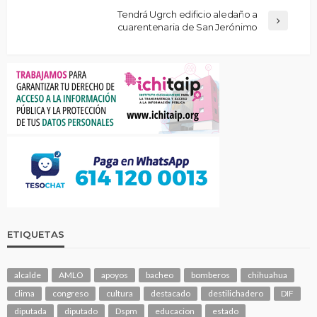
Tendrá Ugrch edificio aledaño a
cuarentenaria de San Jerónimo
ETIQUETAS
alcalde
AMLO
apoyos
bacheo
bomberos
chihuahua
clima
congreso
cultura
destacado
destilichadero
DIF
diputada
diputado
Dspm
educacion
estado