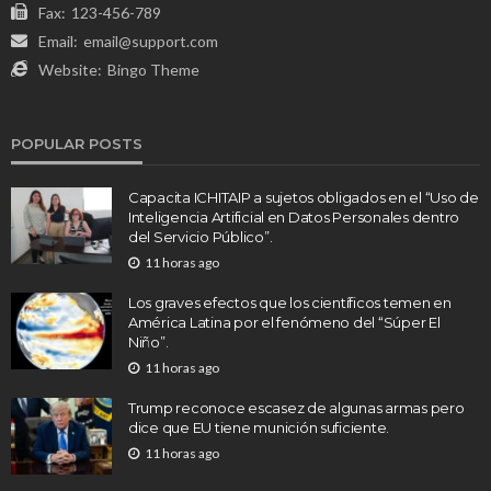
Fax:
123-456-789
Email:
email@support.com
Website:
Bingo Theme
POPULAR POSTS
Capacita ICHITAIP a sujetos obligados en el “Uso de
Inteligencia Artificial en Datos Personales dentro
del Servicio Público”.
11 horas ago
Los graves efectos que los científicos temen en
América Latina por el fenómeno del “Súper El
Niño”.
11 horas ago
Trump reconoce escasez de algunas armas pero
dice que EU tiene munición suficiente.
11 horas ago