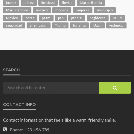
juarez
juárez
limpieza
lluvias
Marco Bonilla
Maru Campos
mexico
morena
mujeres
municipio
México
obras
paam
pan
predial
regidores
salud
seguridad
sheinbaum
Trump
turismo
Uach
violencia
SEARCH
CONTACT INFO
Contact information that feels like a warm, friendly smile.
Phone:
123-456-789