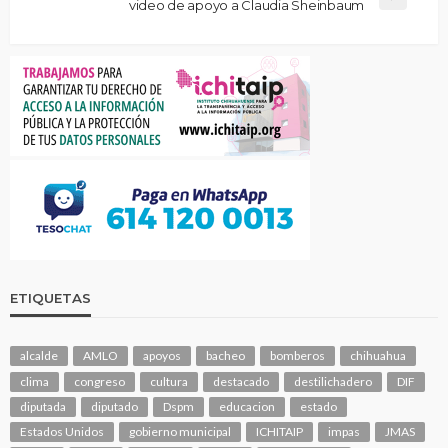
video de apoyo a Claudia Sheinbaum
ETIQUETAS
alcalde
AMLO
apoyos
bacheo
bomberos
chihuahua
clima
congreso
cultura
destacado
destilichadero
DIF
diputada
diputado
Dspm
educacion
estado
Estados Unidos
gobierno municipal
ICHITAIP
impas
JMAS