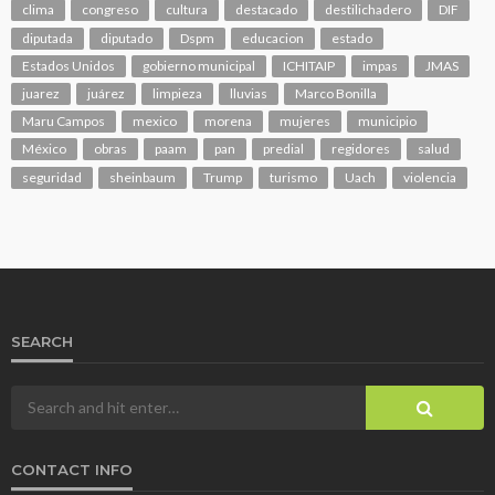
clima
congreso
cultura
destacado
destilichadero
DIF
diputada
diputado
Dspm
educacion
estado
Estados Unidos
gobierno municipal
ICHITAIP
impas
JMAS
juarez
juárez
limpieza
lluvias
Marco Bonilla
Maru Campos
mexico
morena
mujeres
municipio
México
obras
paam
pan
predial
regidores
salud
seguridad
sheinbaum
Trump
turismo
Uach
violencia
SEARCH
CONTACT INFO