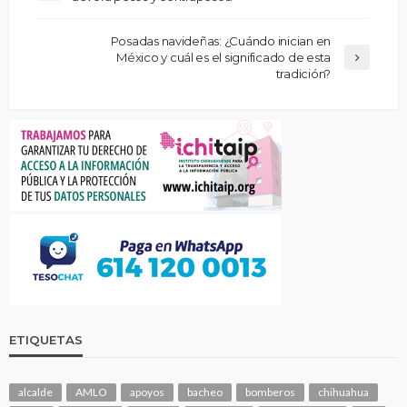
Posadas navideñas: ¿Cuándo inician en
México y cuál es el significado de esta
tradición?
ETIQUETAS
alcalde
AMLO
apoyos
bacheo
bomberos
chihuahua